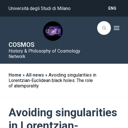
Università degli Studi di Milano
ENG
T
o
g
g
COSMOS
l
History & Philosophy of Cosmology
e
n
Network
a
v
i
g
Home
»
All news
»
Avoiding singularities in
a
Lorentzian-Euclidean black holes: The role
t
of atemporality
i
o
n
Avoiding singularities
in Lorentzian-