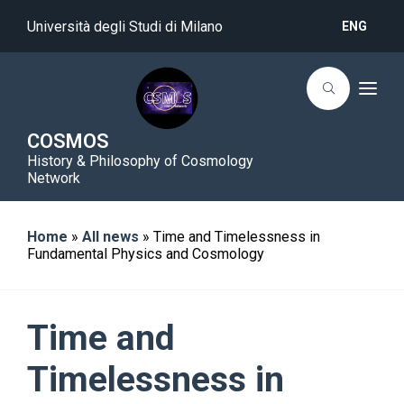
Università degli Studi di Milano
ENG
T
o
g
g
COSMOS
l
History & Philosophy of Cosmology
e
n
Network
a
v
i
g
Home
»
All news
»
Time and Timelessness in
a
Fundamental Physics and Cosmology
t
i
o
n
Time and
Timelessness in