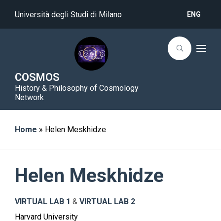
Università degli Studi di Milano
ENG
T
o
g
g
COSMOS
l
History & Philosophy of Cosmology
e
n
Network
a
v
i
g
Home
»
Helen Meskhidze
a
t
i
o
n
Helen Meskhidze
VIRTUAL LAB 1
&
VIRTUAL LAB 2
Harvard University