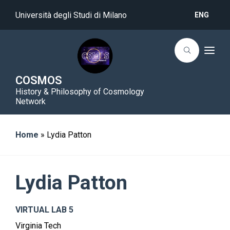
Università degli Studi di Milano
ENG
T
o
g
g
COSMOS
l
History & Philosophy of Cosmology
e
n
Network
a
v
i
g
Home
»
Lydia Patton
a
t
i
o
n
Lydia Patton
VIRTUAL LAB 5
Virginia Tech