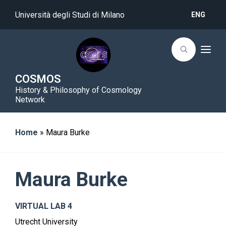
Università degli Studi di Milano
ENG
T
o
g
g
COSMOS
l
History & Philosophy of Cosmology
e
n
Network
a
v
i
g
Home
»
Maura Burke
a
t
i
o
n
Maura Burke
VIRTUAL LAB 4
Utrecht University