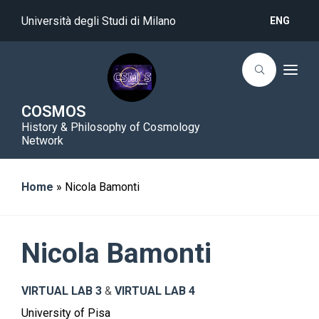
Università degli Studi di Milano
ENG
T
o
g
g
COSMOS
l
History & Philosophy of Cosmology
e
n
Network
a
v
i
g
Home
»
Nicola Bamonti
a
t
i
o
n
Nicola Bamonti
VIRTUAL LAB 3
&
VIRTUAL LAB 4
University of Pisa