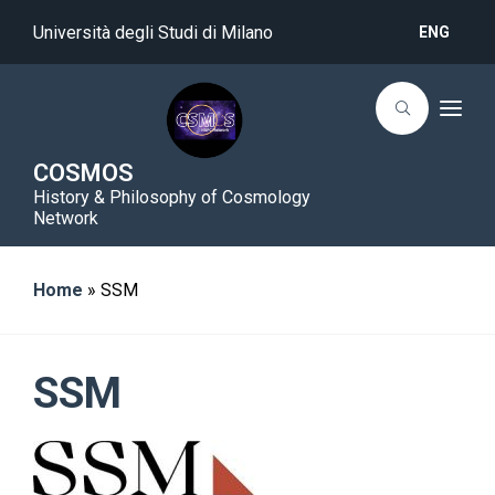
Università degli Studi di Milano
ENG
T
o
g
g
COSMOS
l
History & Philosophy of Cosmology
e
n
Network
a
v
i
g
Home
»
SSM
a
t
i
o
n
SSM